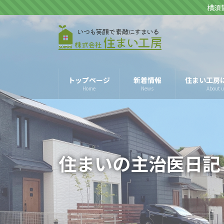
コ
ナ
横須
ン
ビ
テ
ゲ
ン
ー
ツ
シ
へ
ョ
トップページ
新着情報
住まい工房
ス
ン
Home
News
About u
キ
に
ッ
移
プ
動
住まいの主治医日記