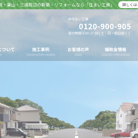
賀・葉山・三浦周辺の新築・リフォームなら「住まい工房」
詳しくは
㈱住まい工房
0120-900-905
受付時間 8:00-17:00 [ 土・日・祝日除く ]
について
施工事例
お客様の声
補助金情報
s
Construction results
Voice
Subsidy information