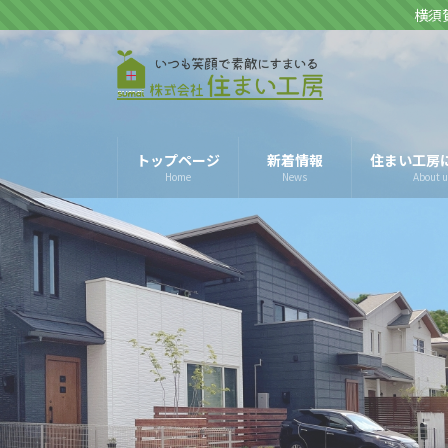
コ
ナ
横須
ン
ビ
テ
ゲ
ン
ー
ツ
シ
へ
ョ
トップページ
新着情報
住まい工房
ス
ン
Home
News
About u
キ
に
ッ
移
プ
動