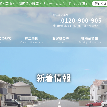
賀・葉山・三浦周辺の新築・リフォームなら「住まい工房」
詳しくは
㈱住まい工房
0120-900-905
受付時間 8:00-17:00 [ 土・日・祝日除く ]
について
施工事例
お客様の声
補助金情報
s
Construction results
Voice
Subsidy information
新着情報